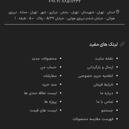
88517232 21 98+
استان : تهران - شهرستان : تهران - بخش : مرکزی - شهر : تهران - محله : نیروی
هوائی - خیابان ششم نیروی هوایی - خیابان 5/37 - پلاک : 5.0 - طبقه : 1
لینک های مفید
نقشه سایت
محصولات جدید
ارسال و بازگردانی
حساب من
اعلامیه حریم خصوصی
سفارشات
شرایط فروش
سبد خرید
درباره ما
لیست علاقه مندی ها
تماس با ما
پروژه ها
جستجو
لیست های قیمت
فهرست مقایسه محصولات