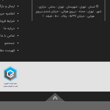
ارسال و بازگ
استان : تهران - شهرستان : تهران - بخش : مرکزی -
شهر : تهران - محله : نیروی هوائی - خیابان ششم نیروی
اعلامیه ح
هوایی - خیابان 5/37 - پلاک : 5.0 - طبقه : 1
شرایط فرو
درباره ما
تماس با ما
جستجو
فهرست مقا