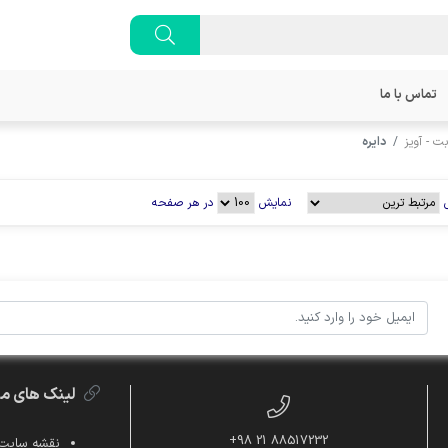
تماس با ما
ت - آویز
دایره
نمایش
در هر صفحه
لینک های م
88517232 21 98+
نقشه سایت