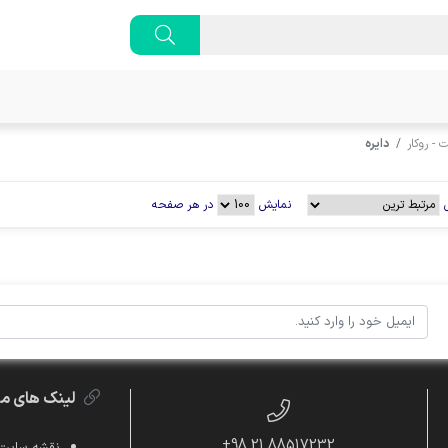
- روکار
دایره
نمایش
در هر صفحه
لینک های م
88517232 21 98+
نقشه سایت