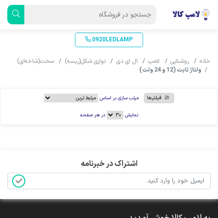
0920LEDLAMP
خانه
روشنایی
لامپ
ال ای دی
نواری شکل(ریسه)
سخت(شاخه‌ای)
ولتاژ ثابت (12 و 24 ولت)
فیلترها
مرتب سازی بر اساس
نمایش
در هر صفحه
اشتراک در خبرنامه