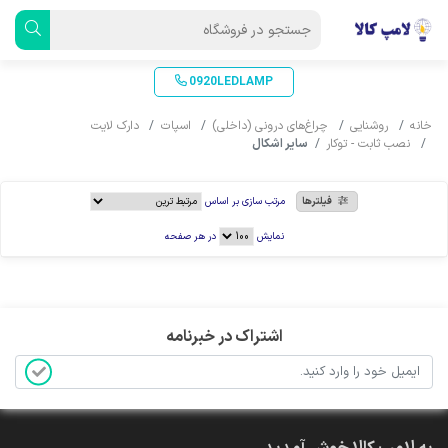
0920LEDLAMP
خانه
روشنایی
چراغ‌های درونی (داخلی)
اسپات
دارک لایت
نصب ثابت - توکار
سایر اشکال
فیلترها
مرتب سازی بر اساس
نمایش
در هر صفحه
اشتراک در خبرنامه