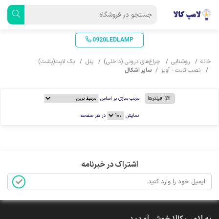
0920LEDLAMP
خانه
روشنایی
چراغ‌های درونی (داخلی)
پنل
بک لایت(پشت)
نصب ثابت - آویز
سایر اشکال
فیلترها
مرتب سازی بر اساس
نمایش
در هر صفحه
اشتراک در خبرنامه