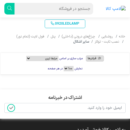
0920LEDLAMP
خانه
روشنایی
چراغ‌های درونی (داخلی)
پنل
فول لایت (تمام نور)
نصب ثابت - توکار
سایر اشکال
فیلترها
مرتب سازی بر اساس
نمایش
در هر صفحه
اشتراک در خبرنامه