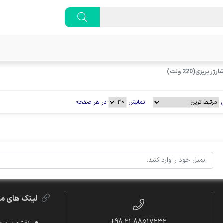
ارژر پریزی(220 ولت)
نمایش
در هر صفحه
لینک های م
88517232 21 98+
نقشه سایت