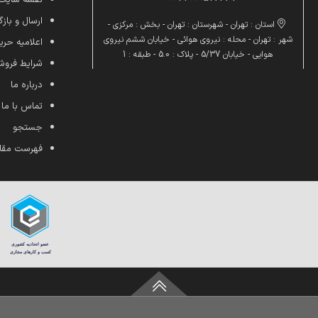
ارسال و بازگ
استان : تهران - شهرستان : تهران - بخش : مرکزی -
شهر : تهران - محله : نیروی هوائی - خیابان ششم نیروی
اعلامیه ح
هوایی - خیابان 5/37 - پلاک : 5.0 - طبقه : 1
شرایط فرو
درباره ما
تماس با ما
جستجو
فهرست مقا