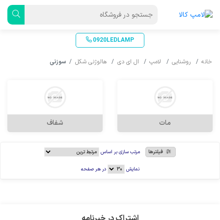
0920LEDLAMP
خانه
روشنایی
لامپ
ال ای دی
هالوژنی شکل
سوزنی
مات
شفاف
فیلترها
مرتب سازی بر اساس
نمایش
در هر صفحه
اشتراک در خبرنامه