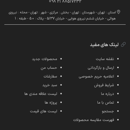
88517232 21 98+
استان : تهران - شهرستان : تهران - بخش : مرکزی - شهر : تهران - محله : نیروی
هوائی - خیابان ششم نیروی هوایی - خیابان 5/37 - پلاک : 5.0 - طبقه : 1
لینک های مفید
نقشه سایت
محصولات جدید
ارسال و بازگردانی
حساب من
اعلامیه حریم خصوصی
سفارشات
شرایط فروش
سبد خرید
درباره ما
لیست علاقه مندی ها
تماس با ما
پروژه ها
جستجو
لیست های قیمت
فهرست مقایسه محصولات