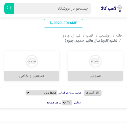
0920LEDLAMP
خانه
روشنایی
لامپ
غیر ال ای دی
تخلیه گازی(متال هالید، سدیم، جیوه)
عمومی
صنعتی و خاص
فیلترها
مرتب سازی بر اساس
نمایش
در هر صفحه