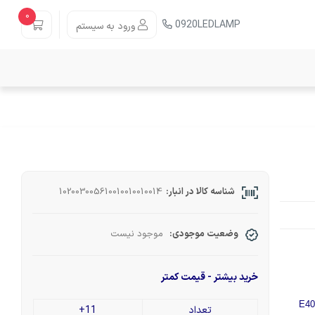
0
0920LEDLAMP
ورود به سیستم
شناسه کالا در انبار:
102003005610010010010014
وضعیت موجودی:
موجود نیست
خرید بیشتر - قیمت کمتر
تعداد
11+