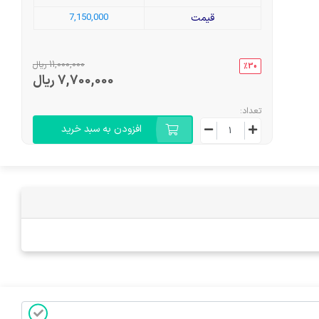
قیمت
7,150,000
11,000,000 ریال
%30
7,700,000 ریال
تعداد:
افزودن به سبد خرید