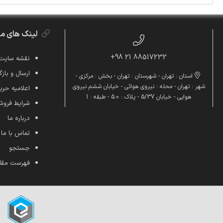
لینک های م
88517232 21 98+
نقشه سایت
ارسال و بازگ
استان : تهران - شهرستان : تهران - بخش : مرکزی -
شهر : تهران - محله : نیروی هوائی - خیابان ششم نیروی
اعلامیه ح
هوایی - خیابان 5/37 - پلاک : 5.0 - طبقه : 1
شرایط فرو
درباره ما
تماس با ما
جستجو
فهرست مقا