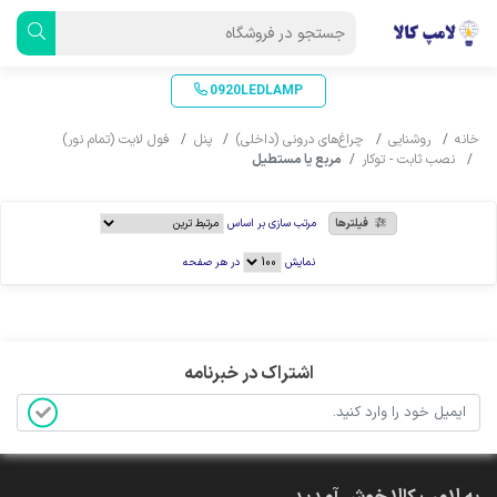
0920LEDLAMP
خانه
روشنایی
چراغ‌های درونی (داخلی)
پنل
فول لایت (تمام نور)
نصب ثابت - توکار
مربع یا مستطیل
فیلترها
مرتب سازی بر اساس
نمایش
در هر صفحه
اشتراک در خبرنامه