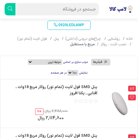
0920LEDLAMP
خانه
روشنایی
چراغ‌های درونی (داخلی)
پنل
فول لایت (تمام نور)
نصب ثابت - روکار
مربع یا مستطیل
فیلترها
مرتب سازی بر اساس
نمایش
در هر صفحه
پنل SMD فول لایت (تمام نور) روکار مربع 18وات ـ
آفتابی ـ یکتا افروز
2,488,000 ریال
%15
2,114,800 ریال
پنل SMD فول لایت (تمام نور) روکار مربع 18وات ـ