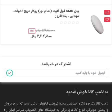
پنل SMD فول لایت (تمام نور) روکار مربع 56وات ـ
مهتابی ـ یکتا افروز
2,488,000 ریال
%15
2,114,800 ریال
اشتراک در خبرنامه
به لامپ کالا خوش آمدید
لامپ کالا یک فروشگاه اینترنتی عمده فروشی کالاهای برقی است که برای فروش
و پخش مویرگی انواع کالاهای برقی به فروشگاه های الکتریکی سراسر ایران راه