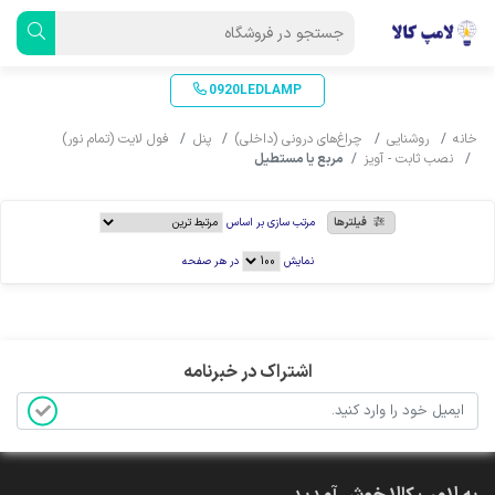
0920LEDLAMP
خانه
روشنایی
چراغ‌های درونی (داخلی)
پنل
فول لایت (تمام نور)
نصب ثابت - آویز
مربع یا مستطیل
فیلترها
مرتب سازی بر اساس
نمایش
در هر صفحه
اشتراک در خبرنامه