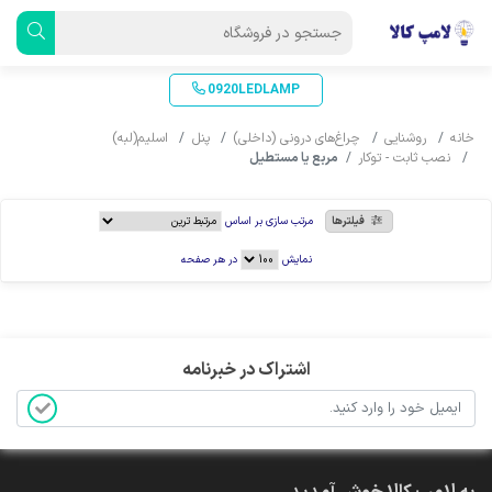
0920LEDLAMP
خانه
روشنایی
چراغ‌های درونی (داخلی)
پنل
اسلیم(لبه)
نصب ثابت - توکار
مربع یا مستطیل
فیلترها
مرتب سازی بر اساس
نمایش
در هر صفحه
اشتراک در خبرنامه