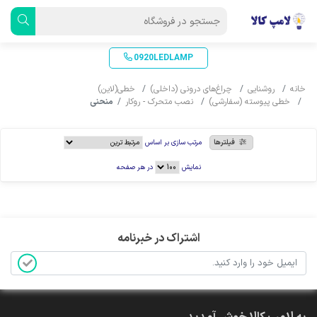
0920LEDLAMP
خانه
روشنایی
چراغ‌های درونی (داخلی)
خطی(لاین)
خطی پیوسته (سفارشی)
نصب متحرک - روکار
منحنی
فیلترها
مرتب سازی بر اساس
نمایش
در هر صفحه
اشتراک در خبرنامه