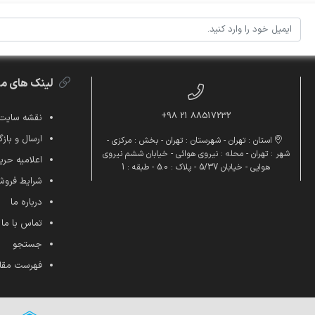
لینک های م
88517232 21 98+
نقشه سایت
ارسال و بازگ
استان : تهران - شهرستان : تهران - بخش : مرکزی -
شهر : تهران - محله : نیروی هوائی - خیابان ششم نیروی
اعلامیه ح
هوایی - خیابان 5/37 - پلاک : 5.0 - طبقه : 1
شرایط فرو
درباره ما
تماس با ما
جستجو
فهرست مقا