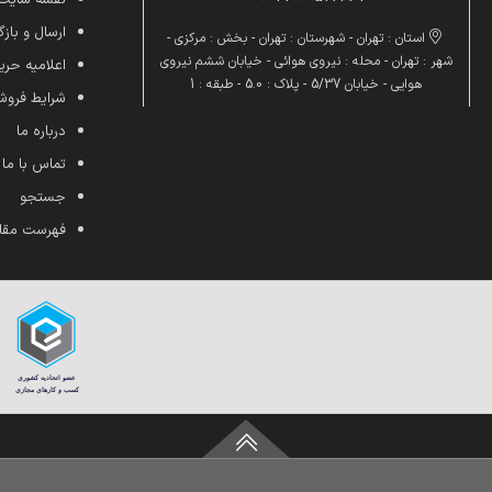
ارسال و بازگ
استان : تهران - شهرستان : تهران - بخش : مرکزی -
شهر : تهران - محله : نیروی هوائی - خیابان ششم نیروی
اعلامیه ح
هوایی - خیابان 5/37 - پلاک : 5.0 - طبقه : 1
شرایط فرو
درباره ما
تماس با ما
جستجو
فهرست مقا