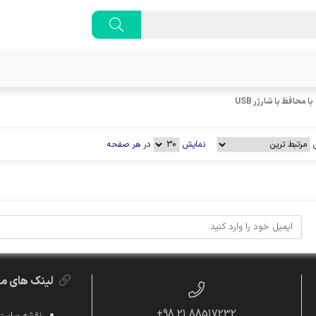
با محافظ با شارژر USB
نمایش
در هر صفحه
لینک های م
88517232 21 98+
نقشه سایت