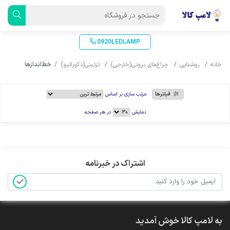
0920LEDLAMP
خانه
روشنایی
چراغ‌های برونی(خارجی)
تزئینی(دکوراتیو)
خط‌اندازها
فیلترها
مرتب سازی بر اساس
نمایش
در هر صفحه
اشتراک در خبرنامه
به لامپ کالا خوش آمدید