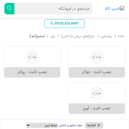
0920LEDLAMP
خانه
روشنایی
چراغ‌های درونی (داخلی)
پنل
اسلیم(لبه)
نصب ثابت - توکار
نصب ثابت - روکار
نصب ثابت - آویز
فیلترها
مرتب سازی بر اساس