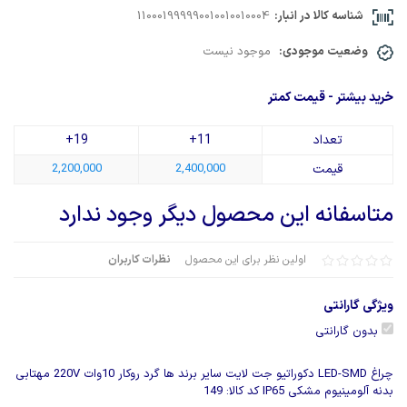
شناسه کالا در انبار:
110001999990010010010004
وضعیت موجودی:
موجود نیست
خرید بیشتر - قیمت کمتر
تعداد
11+
19+
قیمت
2,400,000
2,200,000
متاسفانه این محصول دیگر وجود ندارد
اولین نظر برای این محصول
نظرات کاربران
ویژگی گارانتی
بدون گارانتی
چراغ LED-SMD دکوراتیو جت لایت سایر برند ها گرد روکار 10وات 220V مهتابی
بدنه آلومینیوم مشکی IP65 کد کالا: 149