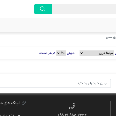
رق مسی
نمایش
در هر صفحه
لینک های م
88517232 21 98+
نقشه سایت